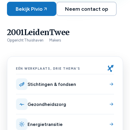
Bekijk Pivio
Neem contact op
2001
Leiden
Twee
Opgericht
Thuishaven
Makers
EÉN WERKPLAATS, DRIE THEMA’S
Stichtingen & fondsen
Gezondheidszorg
Energietransitie